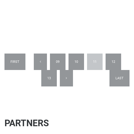
FIRST
09
10
11
12
13
LAST
PARTNERS