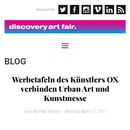
NEWSLETTER
T
o
g
BLOG
g
l
e
Werbetafeln des Künstlers OX
n
verbinden Urban Art und
a
v
Kunstmesse
i
g
a
Ana Bambić Kostov
· Montag, April 17, 2017
t
i
o