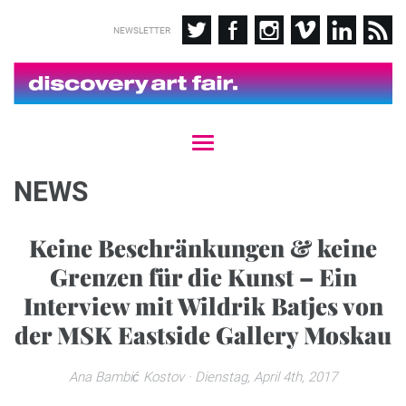
NEWSLETTER
T
o
g
NEWS
g
l
e
Keine Beschränkungen & keine
n
Grenzen für die Kunst – Ein
a
v
Interview mit Wildrik Batjes von
i
g
der MSK Eastside Gallery Moskau
a
t
Ana Bambić Kostov
· Dienstag, April 4th, 2017
i
o