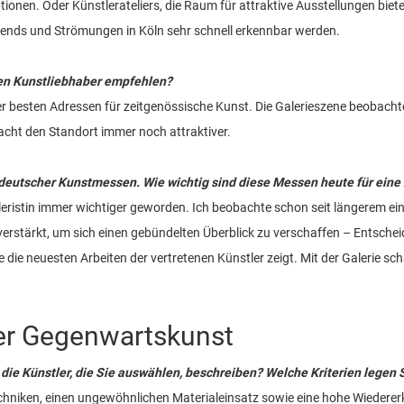
onen. Oder Künstlerateliers, die Raum für attraktive Ausstellungen bie
rends und Strömungen in Köln sehr schnell erkennbar werden.
hen Kunstliebhaber empfehlen?
 besten Adressen für zeitgenössische Kunst. Die Galerieszene beobachte
cht den Standort immer noch attraktiver.
r deutscher Kunstmessen. Wie wichtig sind diese Messen heute für eine
leristin immer wichtiger geworden. Ich beobachte schon seit längerem e
verstärkt, um sich einen gebündelten Überblick zu verschaffen – Entsc
die neuesten Arbeiten der vertretenen Künstler zeigt. Mit der Galerie schaf
 der Gegenwartskunst
 die Künstler, die Sie auswählen, beschreiben? Welche Kriterien legen 
echniken, einen ungewöhnlichen Materialeinsatz sowie eine hohe Wiedererke