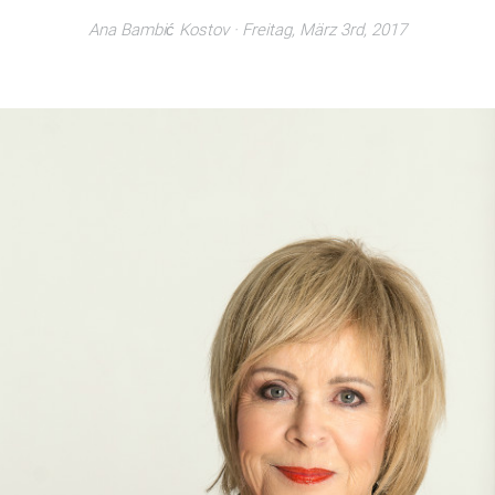
Ana Bambić Kostov
· Freitag, März 3rd, 2017