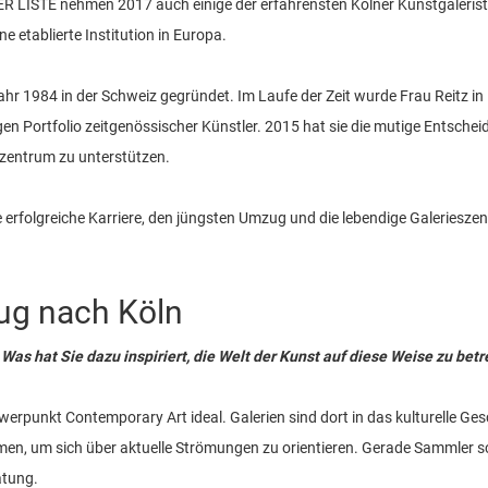
LISTE nehmen 2017 auch einige der erfahrensten Kölner Kunstgaleristen u
ine etablierte Institution in Europa.
Jahr 1984 in der Schweiz gegründet. Im Laufe der Zeit wurde Frau Reitz in
gen Portfolio zeitgenössischer Künstler. 2015 hat sie die mutige Entsche
zentrum zu unterstützen.
re erfolgreiche Karriere, den jüngsten Umzug und die lebendige Galeriesze
zug nach Köln
. Was hat Sie dazu inspiriert, die Welt der Kunst auf diese Weise zu be
chwerpunkt Contemporary Art ideal. Galerien sind dort in das kulturelle 
en, um sich über aktuelle Strömungen zu orientieren. Gerade Sammler s
atung.