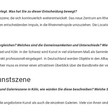
legt. Was hat Sie zu dieser Entscheidung bewegt?
nstszene, die sich kontinuierlich weiterentwickelt. Das neue Zentrum am Rh
 entscheidenden Impuls, in die Rheinmetropole umzuziehen. Die Location a
rgleichen? Welches sind die Gemeinsamkeiten und Unterschiede? Wie spi
el und Köln: In der Schweiz wird Kunst in viel stärkerem Maß als Samml
rekt professionell eingelagert. In Deutschland werden Objekte in den Allt
, hier muss es immer einen attraktiven Überblick über die Bandbreite der v
Kunstszene
 und Galerieszene in Köln, wie würden Sie diese beschreiben? Welche
die angebotene Kunst als auch die einzelnen Galerien. Viele von ihnen si