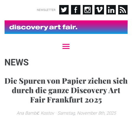
NEWSLETTER
T
o
g
NEWS
g
l
e
Die Spuren von Papier ziehen sich
n
durch die ganze Discovery Art
a
v
Fair Frankfurt 2025
i
g
a
Ana Bambić Kostov
· Samstag, November 8th, 2025
t
i
o