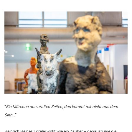
n
“
Ein Märchen aus uralten Zeiten, das kommt mir nicht aus dem
Sinn…
”
Heinrich Heines Lorelei wirkt wie ein Zauber – genauso wie die