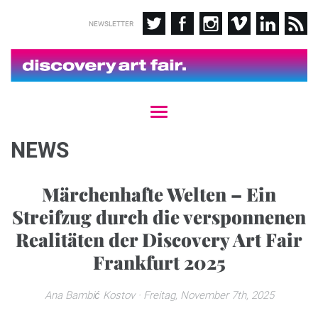
NEWSLETTER
T
o
g
NEWS
g
l
e
Märchenhafte Welten – Ein
n
Streifzug durch die versponnenen
a
v
Realitäten der Discovery Art Fair
i
g
Frankfurt 2025
a
t
Ana Bambić Kostov
· Freitag, November 7th, 2025
i
o