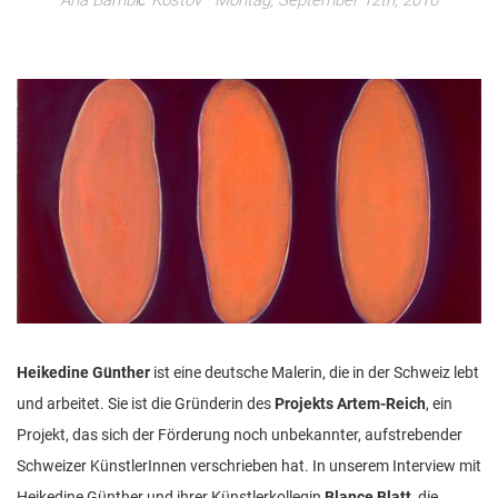
Ana Bambić Kostov
· Montag, September 12th, 2016
n
Heikedine Günther
ist eine deutsche Malerin, die in der Schweiz lebt
und arbeitet. Sie ist die Gründerin des
Projekts Artem-Reich
, ein
Projekt, das sich der Förderung noch unbekannter, aufstrebender
Schweizer KünstlerInnen verschrieben hat. In unserem Interview mit
Heikedine Günther und ihrer Künstlerkollegin
Blance Blatt
, die