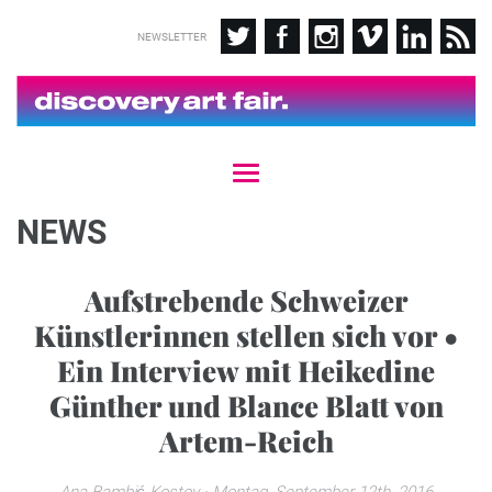
NEWSLETTER
T
o
g
NEWS
g
l
e
Aufstrebende Schweizer
n
Künstlerinnen stellen sich vor •
a
v
Ein Interview mit Heikedine
i
g
Günther und Blance Blatt von
a
Artem-Reich
t
i
o