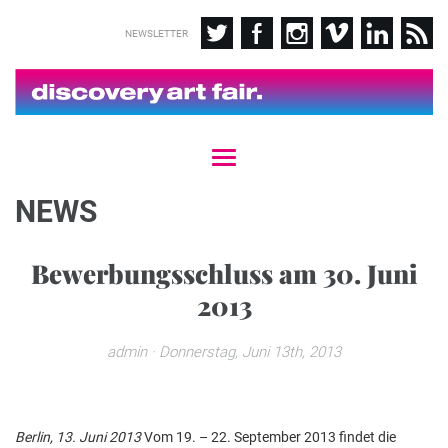
NEWSLETTER
T
o
g
NEWS
g
l
e
Bewerbungsschluss am 30. Juni
n
2013
a
v
i
admin
· Donnerstag, Juni 13th, 2013
g
a
t
i
Berlin, 13. Juni 2013
Vom 19. – 22. September 2013 findet die
o