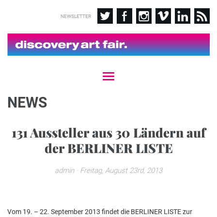
NEWSLETTER
T
o
g
NEWS
g
l
e
131 Aussteller aus 30 Ländern auf
n
der BERLINER LISTE
a
v
i
admin
· Freitag, August 23rd, 2013
g
a
t
i
Vom 19. – 22. September 2013 findet die BERLINER LISTE zur
o