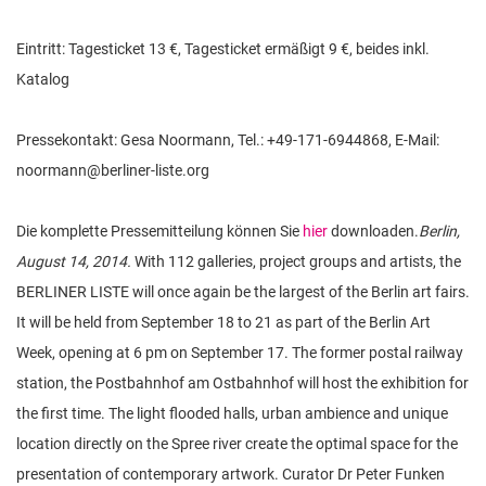
Eintritt: Tagesticket 13 €, Tagesticket ermäßigt 9 €, beides inkl.
Katalog
Pressekontakt: Gesa Noormann, Tel.: +49-171-6944868, E-Mail:
noormann@berliner-liste.org
Die komplette Pressemitteilung können Sie
hier
downloaden.
Berlin,
August 14, 2014.
With 112 galleries, project groups and artists, the
BERLINER LISTE will once again be the largest of the Berlin art fairs.
It will be held from September 18 to 21 as part of the Berlin Art
Week, opening at 6 pm on September 17. The former postal railway
station, the Postbahnhof am Ostbahnhof will host the exhibition for
the first time. The light flooded halls, urban ambience and unique
location directly on the Spree river create the optimal space for the
presentation of contemporary artwork. Curator Dr Peter Funken