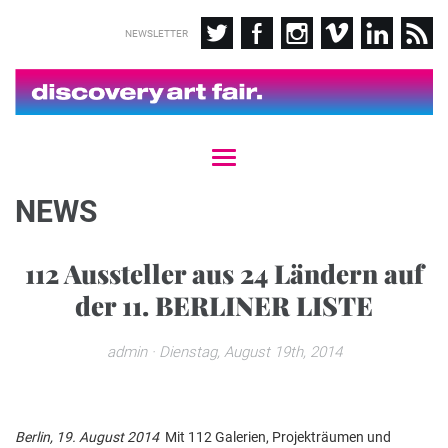
NEWSLETTER
T
o
g
NEWS
g
l
e
112 Aussteller aus 24 Ländern auf
n
der 11. BERLINER LISTE
a
v
i
admin
· Dienstag, August 19th, 2014
g
a
t
i
Berlin, 19. August 2014
Mit 112 Galerien, Projekträumen und
o