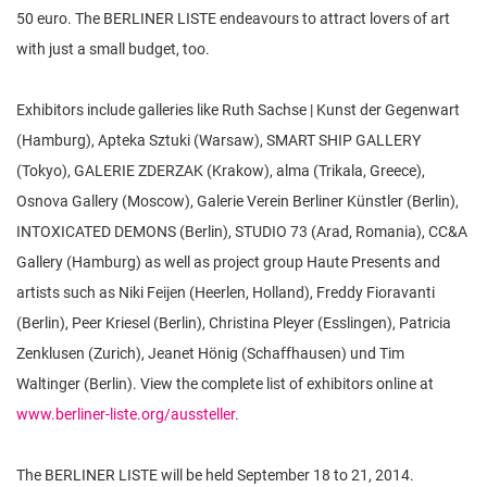
50 euro. The BERLINER LISTE endeavours to attract lovers of art
with just a small budget, too.
Exhibitors include galleries like Ruth Sachse | Kunst der Gegenwart
(Hamburg), Apteka Sztuki (Warsaw), SMART SHIP GALLERY
(Tokyo), GALERIE ZDERZAK (Krakow), alma (Trikala, Greece),
Osnova Gallery (Moscow), Galerie Verein Berliner Künstler (Berlin),
INTOXICATED DEMONS (Berlin), STUDIO 73 (Arad, Romania), CC&A
Gallery (Hamburg) as well as project group Haute Presents and
artists such as Niki Feijen (Heerlen, Holland), Freddy Fioravanti
(Berlin), Peer Kriesel (Berlin), Christina Pleyer (Esslingen), Patricia
Zenklusen (Zurich), Jeanet Hönig (Schaffhausen) und Tim
Waltinger (Berlin). View the complete list of exhibitors online at
www.berliner-liste.org/aussteller
.
The BERLINER LISTE will be held September 18 to 21, 2014.